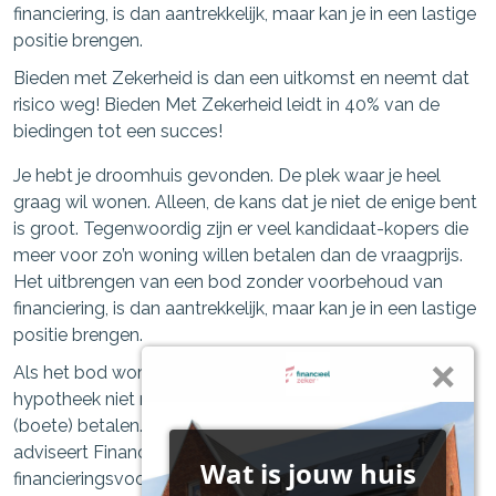
financiering, is dan aantrekkelijk, maar kan je in een lastige
positie brengen.
Bieden met Zekerheid is dan een uitkomst en neemt dat
risico weg! Bieden Met Zekerheid leidt in 40% van de
biedingen tot een succes!
Je hebt je droomhuis gevonden. De plek waar je heel
graag wil wonen. Alleen, de kans dat je niet de enige bent
is groot. Tegenwoordig zijn er veel kandidaat-kopers die
meer voor zo’n woning willen betalen dan de vraagprijs.
Het uitbrengen van een bod zonder voorbehoud van
financiering, is dan aantrekkelijk, maar kan je in een lastige
positie brengen.
Als het bod wordt geaccepteerd, maar je krijgt de
hypotheek niet rond, moet je wel de waarborgsom
(boete) betalen. En dat kan vervelend uitvallen. Daarom
adviseert Financieel Zeker altijd een
financieringsvoorbehoud op te nemen. Mocht je er