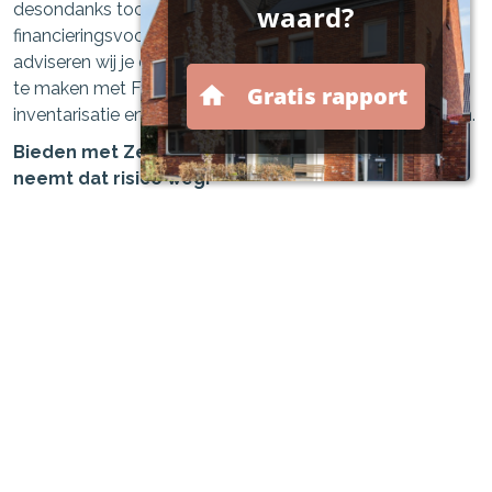
desondanks toch voor kiezen om zonder
financieringsvoorbehoud een bod uit te brengen, dan
adviseren wij je daarvoor eerst een (kosteloze) afspraak
te maken met FINAENZ | Financieel Zeker voor een
inventarisatie en analyse van je hypotheekmogelijkheden.
Bieden met Zekerheid is dan een uitkomst en
neemt dat risico weg!
Bieden met Zekerheid is een verzekering waarbij de
verzekeraar de boete van 10% voor jou betaalt. Hierdoor
kun je zonder financieel gevaar een bod doen op je
droomhuis, dus zonder voorbehoud van financiering.
Neem contact met ons op!