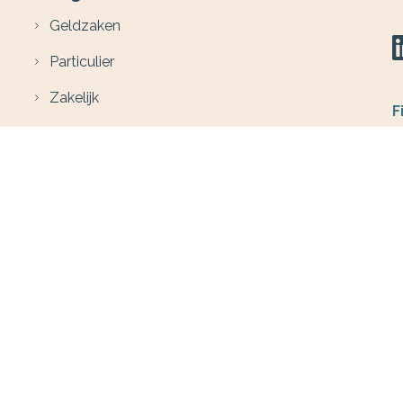
Geldzaken
Particulier
Zakelijk
F
Service
Contact
B
W
F