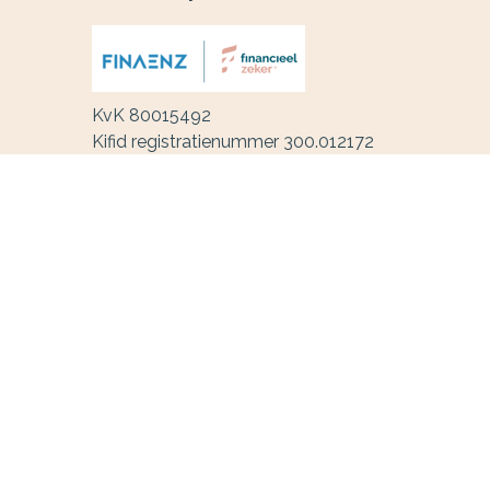
KvK 80015492
Kifid registratienummer 300.012172
Maliskampsestraat 62
5248 AE
Rosmalen
0618092007
info@finaenz.nl