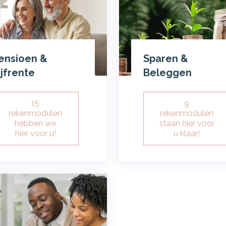
ensioen &
Sparen &
ijfrente
Beleggen
15
9
rekenmodulen
rekenmodulen
hebben we
staan hier voor
hier voor u!
u klaar!