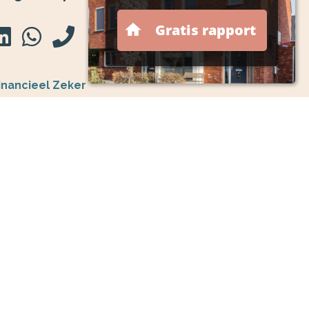
inancieel Zeker
ezoek de website
ij zijn aangesloten bij de centrale organisatie
inancieel Zeker en staan geregistreerd in het