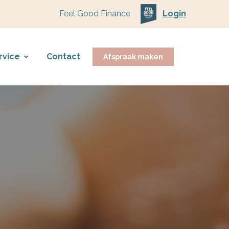
Feel Good Finance
Login
rvice
Contact
Afspraak maken