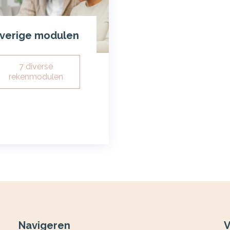
verige modulen
7 diverse
rekenmodulen
Navigeren
V