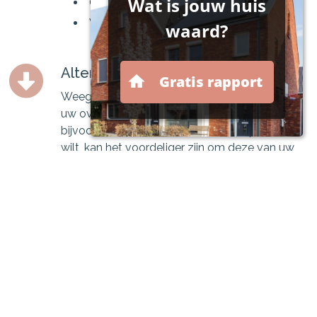
Om vaker of verder te reizen
Voor het inkopen van extra zorg
Alternatieven
Weeg in alle gevallen wel af of het slim is om
uw overwaarde te benutten. Wanneer u
bijvoorbeeld enkel een aantal zonnepanelen
wilt, kan het voordeliger zijn om deze van uw
eigen spaargeld te betalen of hiervoor een
aparte lening af te sluiten.
FINAENZ | Financieel Zeker helpt u graag met
het maken van de juiste keuze.
Wilt u bij benadering weten wat uw woning nu
waard is? Ga dan nnaar de website van het
Kadaster!