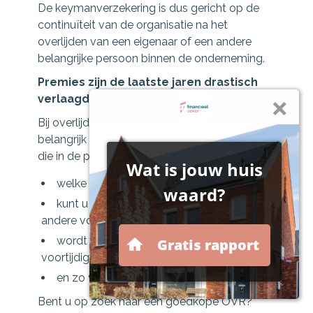
De keymanverzekering is dus gericht op de
continuïteit van de organisatie na het
overlijden van een eigenaar of een andere
belangrijke persoon binnen de onderneming.
Premies zijn de laatste jaren drastisch
verlaagd
Bij overlijdensrisicoverzekeringen is het
belangrijk om goed te kijken naar de kosten
die in de polis verwerkt zitten:
welke kosten worden ingehouden
kunt u makkelijk overstappen naar een
andere vorm
wordt het premiedepot uitgekeerd bij
voortijdig royement
en zo voort
Bent u op zoek naar een goedkope OVR?